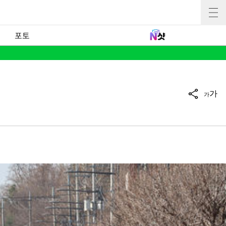
포토
가
가