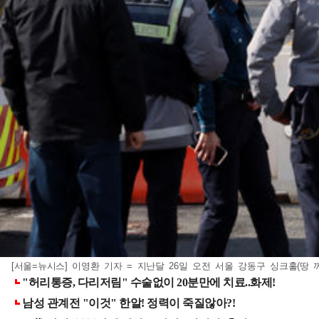
[서울=뉴시스] 이영환 기자 = 지난달 26일 오전 서울 강동구 싱크홀(땅 꺼