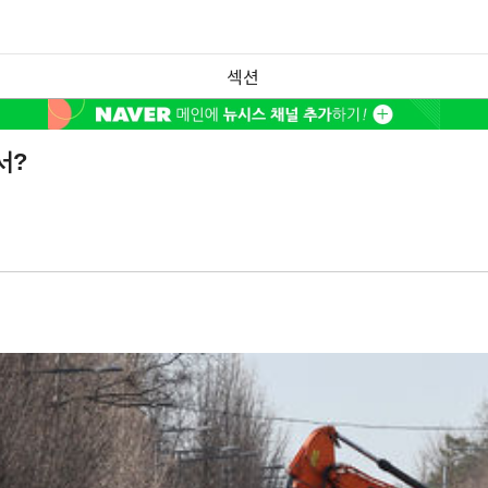
섹션
서?