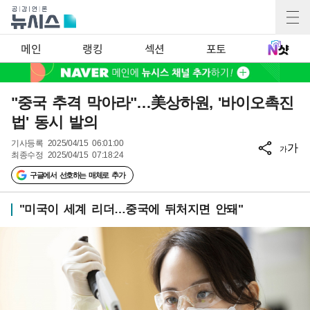
메인
랭킹
섹션
포토
"중국 추격 막아라"…美상하원, '바이오촉진
법' 동시 발의
기사등록
2025/04/15 06:01:00
가
가
최종수정
2025/04/15 07:18:24
구글에서 선호하는 매체로 추가
"미국이 세계 리더…중국에 뒤처지면 안돼"