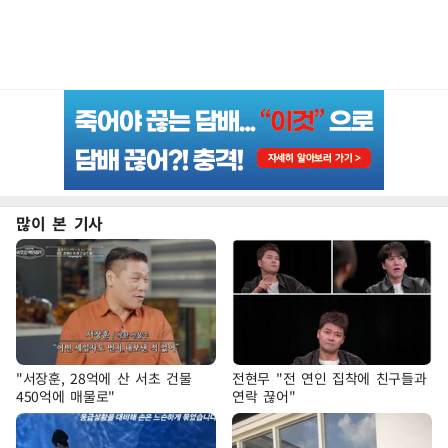
많이 본 기사
"서장훈, 28억에 산 서초 건물
전현무 "전 연인 집착에 친구들과
450억에 매물로"
연락 끊어"