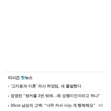
이시간
핫
뉴스
'고지용과 이혼' 의사 허양임, 새 출발했다
장영란 "쌍커풀 3번 밖에…왜 성형미인이라고 하냐"