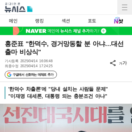
메인
랭킹
섹션
포토
홍준표 "한덕수, 경거망동할 분 아냐…대선
출마 비상식"
기사등록
2025/04/14 16:06:48
가
가
최종수정
2025/04/14 17:24:25
구글에서 선호하는 매체로 추가
'한덕수 차출론'에 "당내 설치는 사람들 문제"
"이재명 대세론, 대통령 되는 충분조건 아냐"