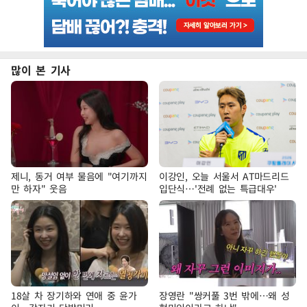
많이 본 기사
제니, 동거 여부 물음에 "여기까지
이강인, 오늘 서울서 AT마드리드
만 하자" 웃음
입단식…'전례 없는 특급대우'
18살 차 장기하와 연애 중 윤가
장영란 "쌍커풀 3번 밖에…왜 성