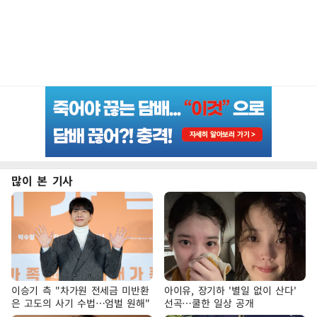
많이 본 기사
이승기 측 "차가원 전세금 미반환
아이유, 장기하 '별일 없이 산다'
은 고도의 사기 수법…엄벌 원해"
선곡…쿨한 일상 공개