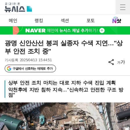
메인
랭킹
섹션
포토
광명 신안산선 붕괴 실종자 수색 지연…"상
부 안전 조치 중"
기사등록
2025/04/13 15:44:51
가
가
구글에서 선호하는 매체로 추가
상부 안전 조치 마치는 대로 지하 수색 진입 계획
악천후에 지반 침하 지속…"신속하고 안전한 구조 방
점"