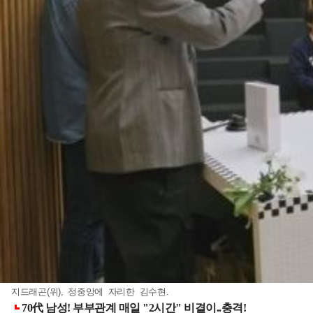
지드래곤(위), 정중앙에 자리한 김수현.