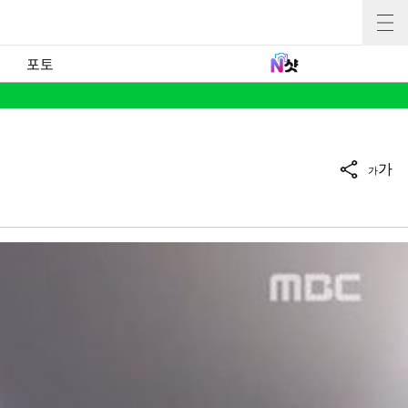
포토
가
가