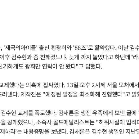
 '제국의아이들' 출신 황광희와 '88즈'로 활약했다. 이날 
) 이후 김수현과 좀 친해졌느냐. 늦게 까지 놀았다고 하던데"라
 신기하게도 광희만 연락이 안 왔다"고 답했다.
교제했다는 의혹에 휩싸였다. 13일 오후 2시께 서울 모처에서
드러냈다. 제작진은 "예정된 일정을 최소화해 진행했다"고 밝
현 교제를 폭로했다. 김새론은 생전 유족에게 보낸 글에 "연애는
 등을 공개했으나, 소속사 골드메달리스트는 "허위사실에 법적대
변제하라'는 내용증명을 보냈다. 김새론은 김수현 생일인 지난달