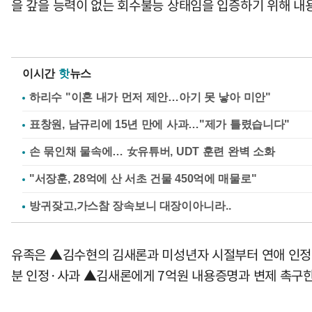
을 갚을 능력이 없는 회수불능 상태임을 입증하기 위해 내
이시간
핫
뉴스
하리수 "이혼 내가 먼저 제안…아기 못 낳아 미안"
표창원, 남규리에 15년 만에 사과…"제가 틀렸습니다"
손 묶인채 물속에… 女유튜버, UDT 훈련 완벽 소화
"서장훈, 28억에 산 서초 건물 450억에 매물로"
유족은 ▲김수현의 김새론과 미성년자 시절부터 연애 인정
분 인정·사과 ▲김새론에게 7억원 내용증명과 변제 촉구한 