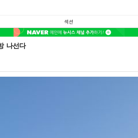
섹션
방 나선다