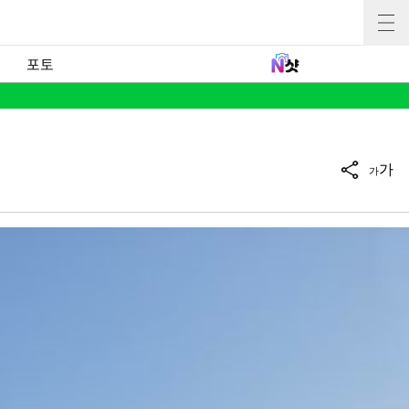
포토
가
가