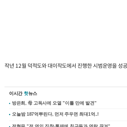
작년 12월 덕적도와 대이작도에서 진행한 시범운영을 성
이시간
핫
뉴스
방은희, 母 고독사에 오열 "이틀 만에 발견"
전현무 "전 연인 집착·통제에 친구들과 연락 끊겨"