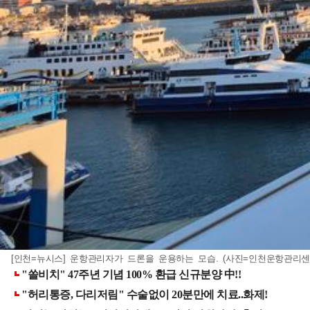
[인천=뉴시스] 운항관리자가 드론을 운용하는 모습. (사진=인천운항관리센터 제공