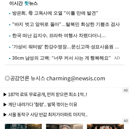
이시간
핫
뉴스
방은희, 母 고독사에 오열 "이틀 만에 발견"
"바지 벗고 앞뒤로 돌아"…탈북민 회상한 기쁨조 검사
한국 떠난 김지수, 프라하 여행사 차렸다더니…
'가성비 워터밤' 한강수영장…문신고객·성묘사음원 민원
◎공감언론 뉴시스
charming@newsis.com