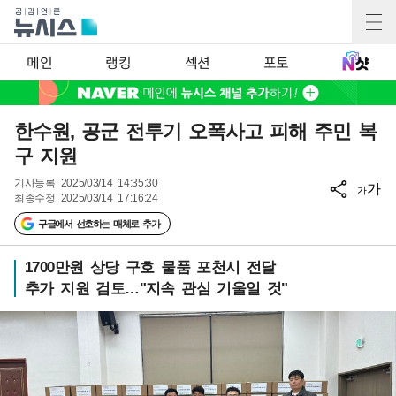
메인
랭킹
섹션
포토
한수원, 공군 전투기 오폭사고 피해 주민 복
구 지원
기사등록
2025/03/14 14:35:30
가
가
최종수정
2025/03/14 17:16:24
구글에서 선호하는 매체로 추가
1700만원 상당 구호 물품 포천시 전달
추가 지원 검토…"지속 관심 기울일 것"