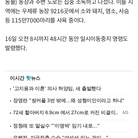
동물) 농장과 주변 도로는 집중 소독하고 나섰다. 이들 지
역에는 우제류 농장 9216곳에서 소와 돼지, 염소, 사슴
등 115만7000마리를 사육 중이다.
16일 오전 8시까지 48시간 동안 일시이동중지 명령도
발령했다.
이시간
핫
뉴스
'고지용과 이혼' 의사 허양임, 새 출발했다
장영란 "쌍커풀 3번 밖에…왜 성형미인이라고 하냐"
정청래 또 말실수 "'이명박' 임기 내로…"
유혜정, 자궁적출 수술 "여성성 잃는 것이…"