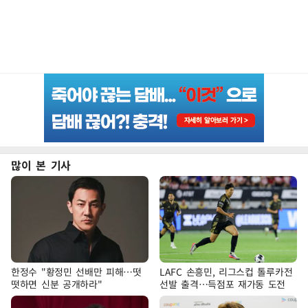
많이 본 기사
한정수 "황정민 선배만 피해…떳
LAFC 손흥민, 리그스컵 톨루카전
떳하면 신분 공개하라"
선발 출격…득점포 재가동 도전