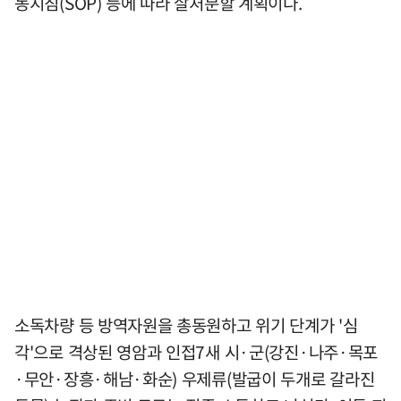
동지침(SOP) 등에 따라 살처분할 계획이다.
소독차량 등 방역자원을 총동원하고 위기 단계가 '심
각'으로 격상된 영암과 인접7새 시·군(강진·나주·목포
·무안·장흥·해남·화순) 우제류(발굽이 두개로 갈라진