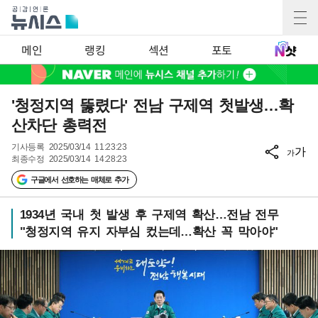
메인
랭킹
섹션
포토
'청정지역 뚫렸다' 전남 구제역 첫발생…확
산차단 총력전
기사등록
2025/03/14 11:23:23
가
가
최종수정
2025/03/14 14:28:23
구글에서 선호하는 매체로 추가
1934년 국내 첫 발생 후 구제역 확산…전남 전무
"청정지역 유지 자부심 컸는데…확산 꼭 막아야"