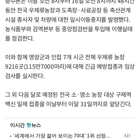
중수본은 이날 오전 8시부터 16일 오전 8시까지 48시간
동안 전국 우제류농장과 도축장·사료공장 등 축산관계
시설 종사자 및 차량에 대한 일시이동중지를 발령했다.
농식품부와 검역본부 등 중앙점검반을 투입해 이행실태
를 점검한다.
이와 함께 영암군과 인접 7개 시군 전체 우제류 농장
9216곳(115만7000마리)에 대해 긴급 예방접종과 임상
검사를 실시한다.
그 외 다음 달로 예정된 전국 소·염소 농장 대상 구제역
백신 일제 접종을 이날부터 이달 31일까지로 앞당긴다.
이시간
핫
뉴스