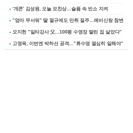
'개콘' 김성원, 오늘 모친상…슬픔 속 빈소 지켜
"엄마 무서워" 딸 절규에도 만취 질주…예비신랑 참변
오지헌 "일타강사 父…100평 수영장 딸린 집 살았다"
고영욱, 이번엔 박하선 공격…"류수영 열심히 일해야"