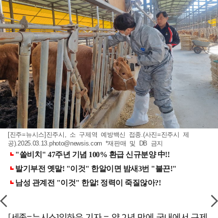
[진주=뉴시스]진주시, 소 구제역 예방백신 접종.(사진=진주시 제
공)
.2025.03.13.photo@newsis.com
*재판매 및 DB 금지
[세종=뉴시스]임하은 기자 = 약 2년 만에 국내에서 구제