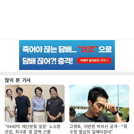
많이 본 기사
''9440억 재산분할 앞둔' 노소영
고영욱, 이번엔 박하선 공격…"류
관장, 최수종 옆 깜짝 근황
수영 열심히 일해야겠네"