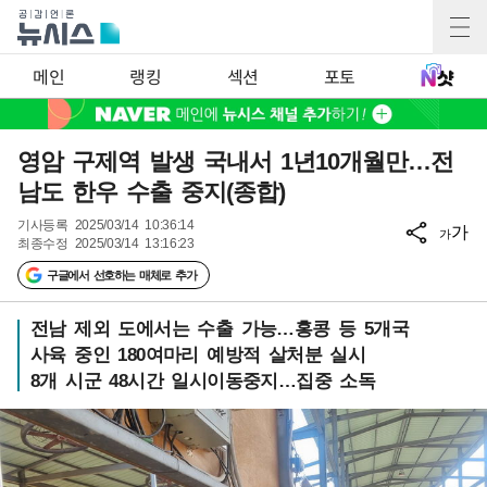
메인
랭킹
섹션
포토
영암 구제역 발생 국내서 1년10개월만…전
남도 한우 수출 중지(종합)
기사등록
2025/03/14 10:36:14
가
가
최종수정
2025/03/14 13:16:23
구글에서 선호하는 매체로 추가
전남 제외 도에서는 수출 가능…홍콩 등 5개국
사육 중인 180여마리 예방적 살처분 실시
8개 시군 48시간 일시이동중지…집중 소독