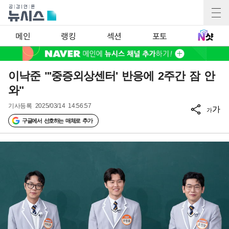
메인
랭킹
섹션
포토
이낙준 "'중증외상센터' 반응에 2주간 잠 안
와"
기사등록
2025/03/14 14:56:57
가
가
구글에서 선호하는 매체로 추가