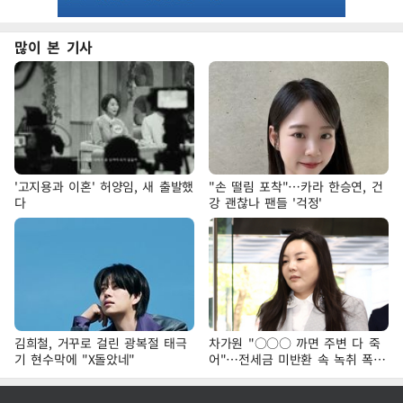
많이 본 기사
'고지용과 이혼' 허양임, 새 출발했
"손 떨림 포착"…카라 한승연, 건
다
강 괜찮나 팬들 '걱정'
김희철, 거꾸로 걸린 광복절 태극
차가원 "○○○ 까면 주변 다 죽
기 현수막에 "X돌았네"
어"…전세금 미반환 속 녹취 폭로
파장