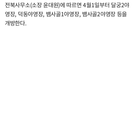
전북사무소(소장 윤대원)에 따르면 4월1일부터 달궁2야
영장, 덕동야영장, 뱀사골1야영장, 뱀사골2야영장 등을
개방한다.