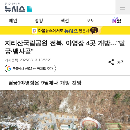
메인
랭킹
섹션
포토
지리산국립공원 전북, 야영장 4곳 개방…"달
궁·뱀사골"
기사등록
2025/03/13 18:53:21
가
가
구글에서 선호하는 매체로 추가
달궁1야영장은 9월에나 개방 전망