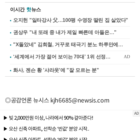
이시간
핫
뉴스
오지헌 "일타강사 父…100평 수영장 딸린 집 살았다"
권상우 "내 또래 중 내가 제일 빠른데 아들은…"
"X돌았네" 김희철, 거꾸로 태극기 분노 하루만에…
화사, 젠슨 황 '샤라웃'에 "잘 모르는 분"
◎공감언론 뉴시스
kjh6685@newsis.com