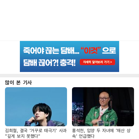
많이 본 기사
김희철, 결국 '거꾸로 태극기' 사과
홍석천, 입양 두 자녀에 '재산 상
"깊게 보지 못했다"
속' 언급했다