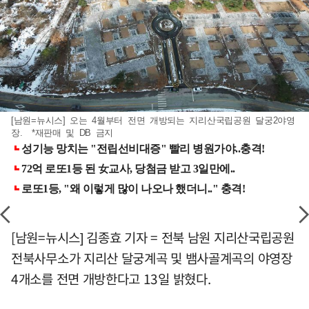
[남원=뉴시스] 오는 4월부터 전면 개방되는 지리산국립공원 달궁2야영
장. *재판매 및 DB 금지
[남원=뉴시스] 김종효 기자 = 전북 남원 지리산국립공원
전북사무소가 지리산 달궁계곡 및 뱀사골계곡의 야영장
4개소를 전면 개방한다고 13일 밝혔다.