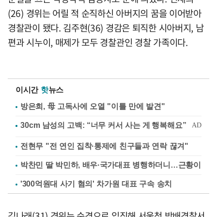
(26) 경위는 어릴 적 순직하신 아버지의 꿈을 이어받아
경찰관이 됐다. 김주현(36) 경감은 퇴직한 시아버지, 남
편과 시누이, 매제가 모두 경찰관인 경찰 가족이다.
이시간
핫
뉴스
방은희, 母 고독사에 오열 "이틀 만에 발견"
전현무 "전 연인 집착·통제에 친구들과 연락 끊겨"
박찬민 딸 박민하, 배우·국가대표 병행하더니…근황이
'300억원대 사기 혐의' 차가원 대표 구속 송치
김나래(31) 경위는 순경으로 입직해 서울청 방배경찰서