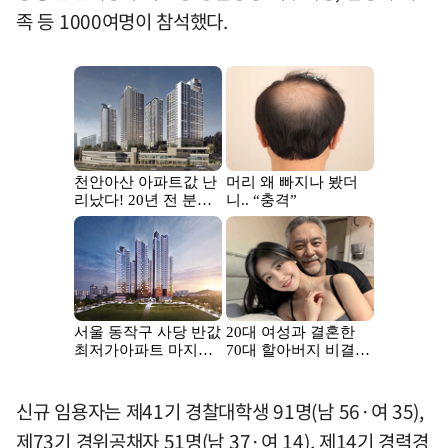
족 등 1000여명이 참석했다.
신규 임용자는 제41기 경찰대학생 91명(남 56·여 35),
제73기 경위공채자 51명(남 37·여 14), 제14기 경력경