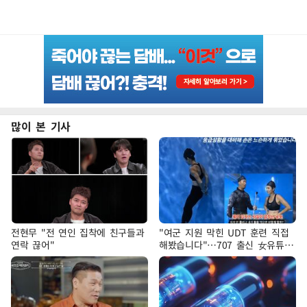
많이 본 기사
전현무 "전 연인 집착에 친구들과
"여군 지원 막힌 UDT 훈련 직접
연락 끊어"
해봤습니다"…707 출신 女유튜버
'완벽 소화'