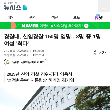
메인
랭킹
섹션
포토
경찰대, 신임경찰 150명 임명…3명 중 1명
여성 '최다'
기사등록
2025/03/13 16:00:00
가
가
최종수정
2025/03/13 16:52:23
구글에서 선호하는 매체로 추가
2025년 신임 경찰 경위·경감 임용식
'성적최우수' 대통령상 허가영·김가영