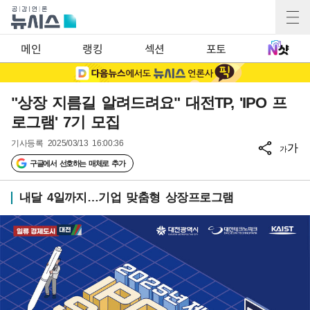
메인
랭킹
섹션
포토
"상장 지름길 알려드려요" 대전TP, 'IPO 프
로그램' 7기 모집
기사등록
2025/03/13 16:00:36
가
가
구글에서 선호하는 매체로 추가
내달 4일까지…기업 맞춤형 상장프로그램