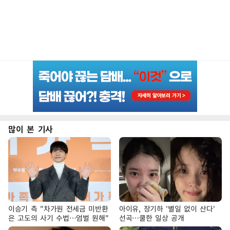
많이 본 기사
이승기 측 "차가원 전세금 미반환
아이유, 장기하 '별일 없이 산다'
은 고도의 사기 수법…엄벌 원해"
선곡…쿨한 일상 공개