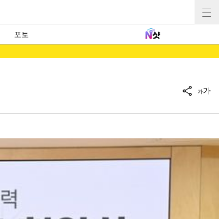
포토
가
가