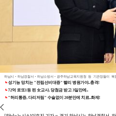
하남시‧하남경찰서‧하남소방서‧광주하남교육지원청 등 기관장들이 복합민
[하남=뉴시스]이호진 기자 = 경기 하남시는 하남경찰서,