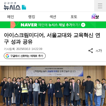
메인
랭킹
섹션
포토
아이스크림미디어, 서울교대와 교육혁신 연
구 성과 공유
기사등록
2025/03/13 14:22:39
가
가
구글에서 선호하는 매체로 추가