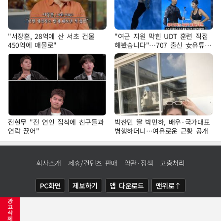
"서장훈, 28억에 산 서초 건물
"여군 지원 막힌 UDT 훈련 직접
450억에 매물로"
해봤습니다"…707 출신 女유튜버
'완벽 소화'
전현무 "전 연인 집착에 친구들과
박찬민 딸 박민하, 배우·국가대표
연락 끊어"
병행하더니…여유로운 근황 공개
회사소개
제휴/컨텐츠 판매
약관·정책
고충처리
PC화면
제보하기
앱 다운로드
맨위로↑
광
COPYRIGHTⓒ
NEWSIS
ALL RIGHTS RESERVED.
고
삭
제