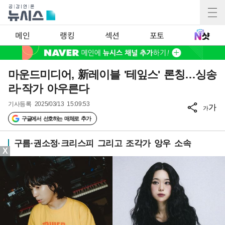
메인
랭킹
섹션
포토
마운드미디어, 新레이블 '테잎스' 론칭…싱송
라·작가 아우른다
기사등록
2025/03/13 15:09:53
가
가
구글에서 선호하는 매체로 추가
구름·권소정·크리스피 그리고 조각가 앙우 소속
X