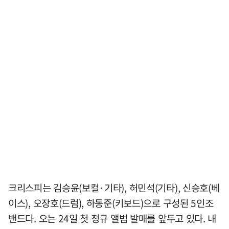
크리스피는 김승윤(보컬·기타), 허민석(기타), 신승호(베
이스), 오장호(드럼), 하동준(키보드)으로 구성된 5인조
밴드다. 오는 24일 첫 정규 앨범 발매를 앞두고 있다. 내