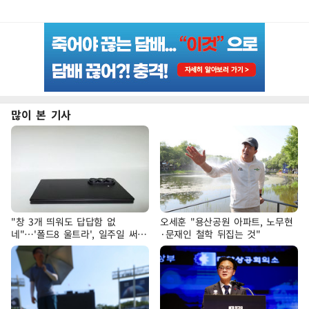
많이 본 기사
"창 3개 띄워도 답답함 없
오세훈 "용산공원 아파트, 노무현
네"…'폴드8 울트라', 일주일 써보
·문재인 철학 뒤집는 것"
니