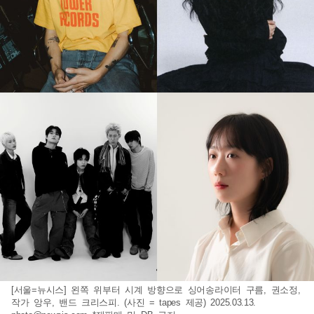
[서울=뉴시스] 왼쪽 위부터 시계 방향으로 싱어송라이터 구름, 권소정,
작가 앙우, 밴드 크리스피. (사진 = tapes 제공) 2025.03.13.