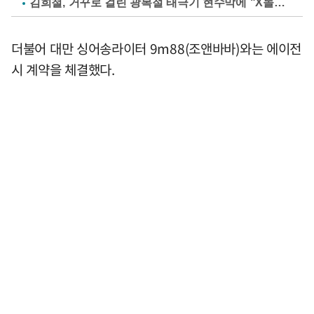
김희철, 거꾸로 걸린 광복절 태극기 현수막에 "X돌았네"
더불어 대만 싱어송라이터 9m88(조앤바바)와는 에이전
시 계약을 체결했다.