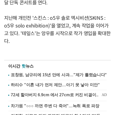
달 단독 콘서트를 연다.
지난해 개인전 '스킨스 : o5우 솔로 엑시비션(SKINS :
o5우 solo exhibition)'을 열었고, 계속 작업을 이어가
고 있다. '테잎스'는 앙우를 시작으로 작가 영입을 확대한
다.
이시간
핫
뉴스
표창원, 남규리에 15년 만에 사과…"제가 틀렸습니다"
하리수 "이혼 내가 먼저 제안…아기 못 낳아 미안"
차가원 "○○○ 까면 주변 다 죽어"…녹취 폭로 파장