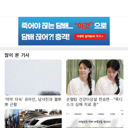
많이 본 기사
'마약 자숙' 유아인, 남사친과 볼뽀
손떨림 건강이상설 한승연…"목디
뽀 근황
스크 심해 치료 중"