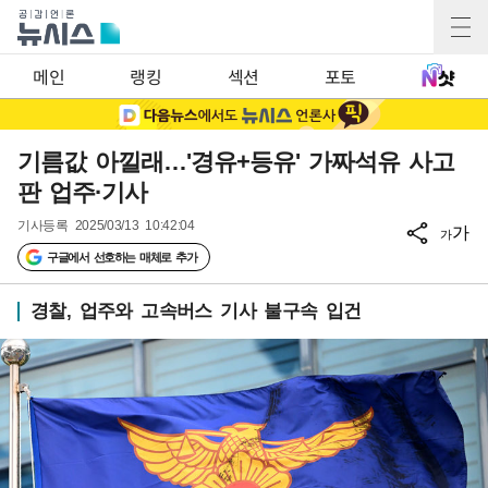
메인
랭킹
섹션
포토
기름값 아낄래…'경유+등유' 가짜석유 사고
판 업주·기사
기사등록
2025/03/13 10:42:04
가
가
구글에서 선호하는 매체로 추가
경찰, 업주와 고속버스 기사 불구속 입건