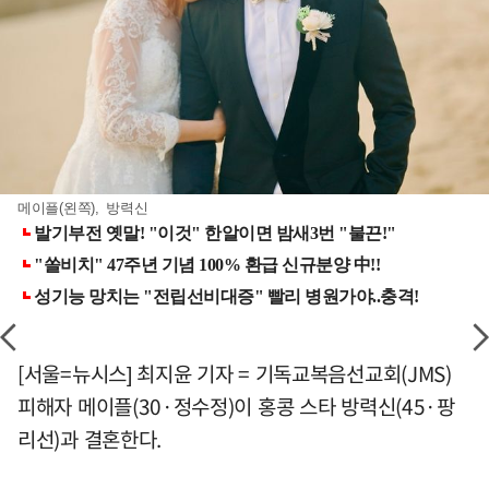
메이플(왼쪽), 방력신
[서울=뉴시스] 최지윤 기자 = 기독교복음선교회(JMS)
피해자 메이플(30·정수정)이 홍콩 스타 방력신(45·팡
리선)과 결혼한다.