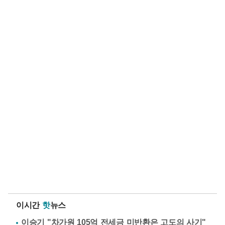
이시간
핫
뉴스
이승기 "차가원 105억 전세금 미반환은 고도의 사기"