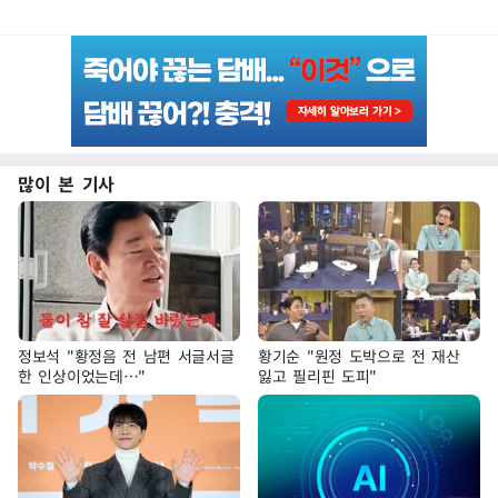
많이 본 기사
정보석 "황정음 전 남편 서글서글
황기순 "원정 도박으로 전 재산
한 인상이었는데…"
잃고 필리핀 도피"