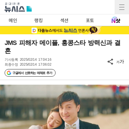
메인
랭킹
섹션
포토
JMS 피해자 메이플, 홍콩스타 방력신과 결
혼
기사등록
2025/02/14 17:04:16
가
가
최종수정
2025/02/14 17:06:02
구글에서 선호하는 매체로 추가