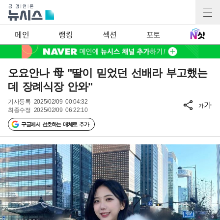
메인
랭킹
섹션
포토
오요안나 母 "딸이 믿었던 선배라 부고했는
데 장례식장 안와"
기사등록
2025/02/09 00:04:32
가
가
최종수정
2025/02/09 06:22:10
구글에서 선호하는 매체로 추가