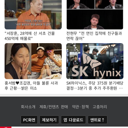
"서장훈, 28억에 산 서초 건물
전현무 "전 연인 집착에 친구들과
450억에 매물로"
연락 끊어"
홍서범♥조갑경, 아들 불륜 사과
SK하이닉스, 주당 375원 분기배당
후 근황…밝은 미소
결정…3분기 중 추가 주주환원 발
표
회사소개
제휴/컨텐츠 판매
약관·정책
고충처리
PC화면
제보하기
앱 다운로드
맨위로↑