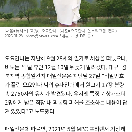
[서울=뉴시스] 고(故) 오요안나. (사진=오요안나 인스타그램 캡처)
2025.01.28.
photo@newsis.com
*재판매 및 DB 금지
오요안나는 지난해 9월 28세의 일기로 세상을 떠났으나,
비보는 석 달 후인 12월 10일 뒤늦게 알려졌다. 대구·경
북지역 종합일간지 매일신문은 지난달 27일 "비밀번호
가 풀린 오요안나 씨의 휴대전화에서 원고지 17장 분량
총 2750자의 유서가 발견됐다. 유서엔 특정 기상캐스터
2명에게 받은 직장 내 괴롭힘 피해를 호소하는 내용이 담
겨 있었다"고 보도했다.
매일신문에 따르면, 2021년 5월 MBC 프리랜서 기상캐