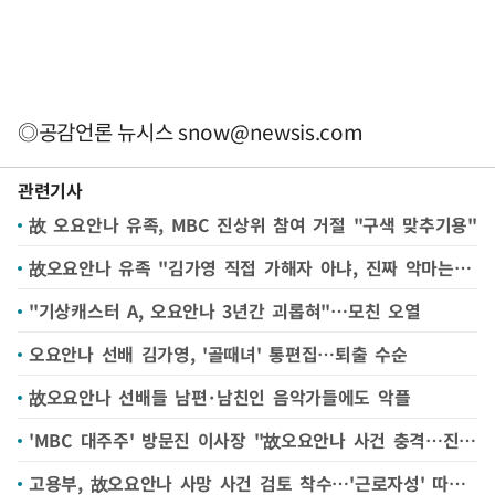
◎공감언론 뉴시스
snow@newsis.com
관련기사
故 오요안나 유족, MBC 진상위 참여 거절 "구색 맞추기용"
故오요안나 유족 "김가영 직접 가해자 아냐, 진짜 악마는…"
"기상캐스터 A, 오요안나 3년간 괴롭혀"…모친 오열
오요안나 선배 김가영, '골때녀' 통편집…퇴출 수순
故오요안나 선배들 남편·남친인 음악가들에도 악플
'MBC 대주주' 방문진 이사장 "故오요안나 사건 충격…진실 밝혀주길"
고용부, 故오요안나 사망 사건 검토 착수…'근로자성' 따진다