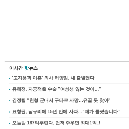
이시간
핫
뉴스
'고지용과 이혼' 의사 허양임, 새 출발했다
유혜정, 자궁적출 수술 "여성성 잃는 것이…"
김정렬 "친형 군대서 구타로 사망…유골 못 찾아"
표창원, 남규리에 15년 만에 사과…"제가 틀렸습니다"