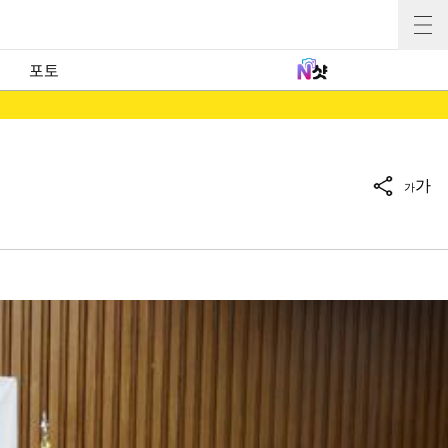
포토
가
가