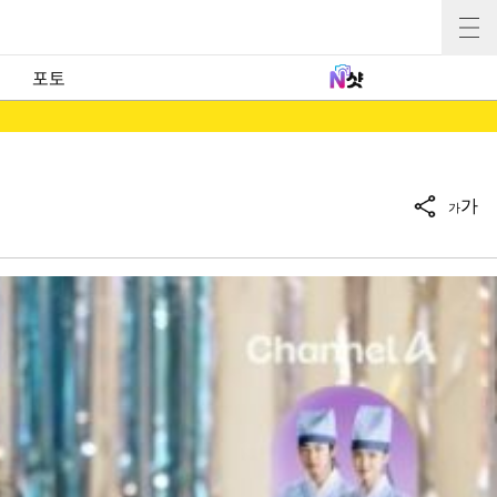
포토
가
가