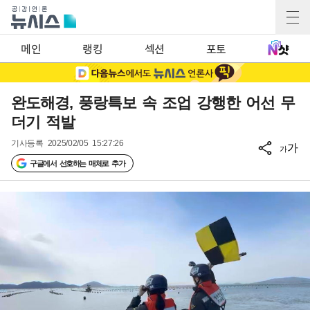
메인
랭킹
섹션
포토
완도해경, 풍랑특보 속 조업 강행한 어선 무
더기 적발
기사등록
2025/02/05 15:27:26
가
가
구글에서 선호하는 매체로 추가