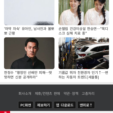
'마약 자숙' 유아인, 남사친과 볼뽀
손떨림 건강이상설 한승연…"목디
뽀 근황
스크 심해 치료 중"
한정수 "황정민 선배만 피해…떳
기름값 뛰자 친환경차 인기↑…변
떳하면 신분 공개하라"
하는 자동차 트렌드[세쓸통]
회사소개
제휴/컨텐츠 판매
약관·정책
고충처리
PC화면
제보하기
앱 다운로드
맨위로↑
광