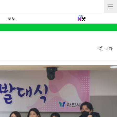
포토
가
가