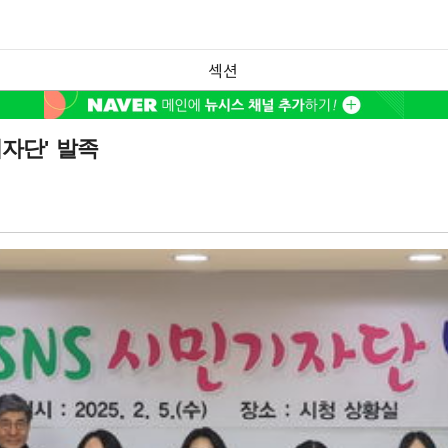
섹션
기자단' 발족