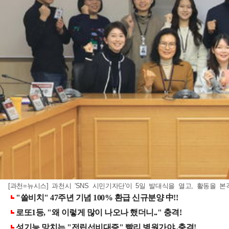
[과천=뉴시스] 과천시 'SNS 시민기자단'이 5일 발대식을 열고, 활동을 본