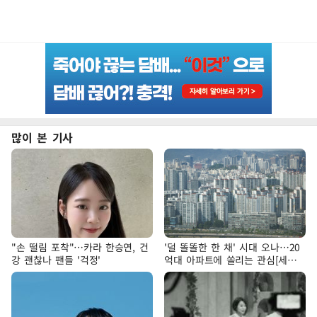
많이 본 기사
"손 떨림 포착"…카라 한승연, 건
'덜 똘똘한 한 채' 시대 오나…20
강 괜찮나 팬들 '걱정'
억대 아파트에 쏠리는 관심[세제
개편, 그 이후②]