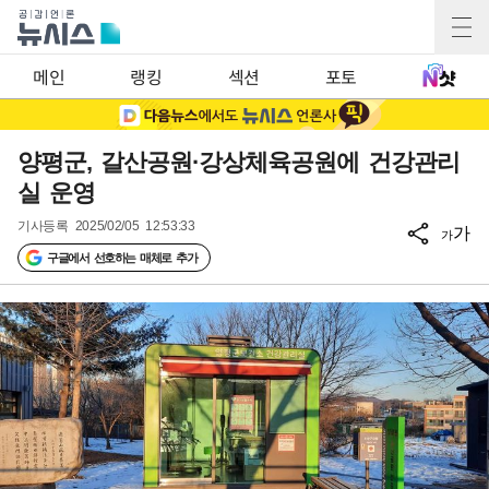
메인
랭킹
섹션
포토
양평군, 갈산공원·강상체육공원에 건강관리
실 운영
기사등록
2025/02/05 12:53:33
가
가
구글에서 선호하는 매체로 추가