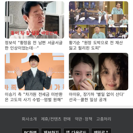
정보석 "황정음 전 남편 서글서글
황기순 "원정 도박으로 전 재산
한 인상이었는데…"
잃고 필리핀 도피"
이승기 측 "차가원 전세금 미반환
아이유, 장기하 '별일 없이 산다'
은 고도의 사기 수법…엄벌 원해"
선곡…쿨한 일상 공개
회사소개
제휴/컨텐츠 판매
약관·정책
고충처리
PC화면
제보하기
앱 다운로드
맨위로↑