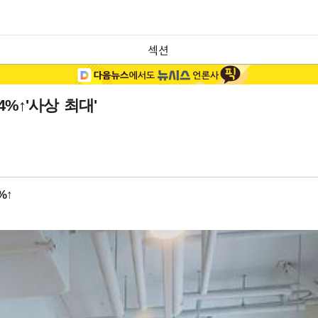
섹션
%↑'사상 최대'
%↑