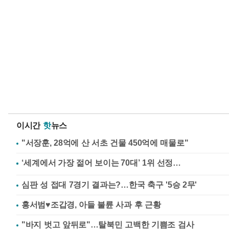
이시간
핫
뉴스
"서장훈, 28억에 산 서초 건물 450억에 매물로"
심판 성 접대 7경기 결과는?…한국 축구 '5승 2무'
홍서범♥조갑경, 아들 불륜 사과 후 근황
"바지 벗고 앞뒤로"…탈북민 고백한 기쁨조 검사