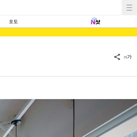
포토
가
가