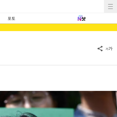
포토
가
가