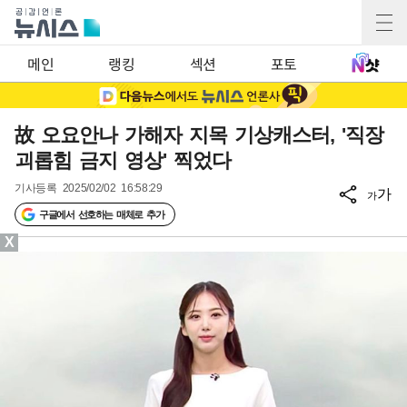
메인
랭킹
섹션
포토
故 오요안나 가해자 지목 기상캐스터, '직장
괴롭힘 금지 영상' 찍었다
기사등록
2025/02/02 16:58:29
가
가
구글에서 선호하는 매체로 추가
X