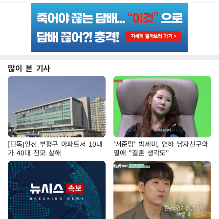
많이 본 기사
[단독]인천 부평구 아파트서 10대
'서준맘' 박세미, 연하 남자친구와
가 40대 친모 살해
열애 "결혼 생각도"