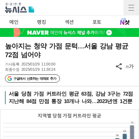
메인
랭킹
섹션
포토
높아지는 청약 가점 문턱…서울 강남 평균
72점 넘어야
기사등록
2025/01/29 11:00:00
가
가
최종수정
2025/01/29 11:36:24
구글에서 선호하는 매체로 추가
서울 당첨 가점 커트라인 평균 63점, 강남 3구는 72점
지난해 84점 만점 통장 10개나 나와…2023년엔 1건뿐