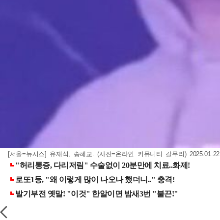
[서울=뉴시스] 유재석, 송혜교. (사진=온라인 커뮤니티 갈무리) 2025.01.2