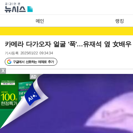
메인
랭킹
카메라 다가오자 얼굴 '푹'…유재석 옆 女배우
기사등록
2025/01/22 09:34:34
구글에서 선호하는 매체로 추가
X