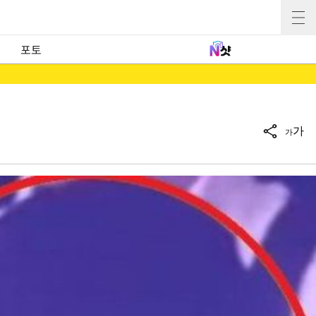
포토
가
가