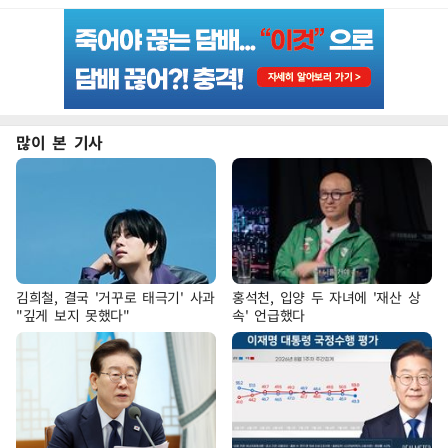
많이 본 기사
김희철, 결국 '거꾸로 태극기' 사과
홍석천, 입양 두 자녀에 '재산 상
"깊게 보지 못했다"
속' 언급했다