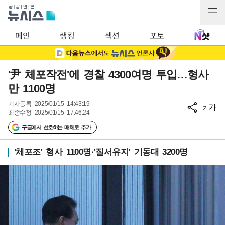
메인
랭킹
섹션
포토
'尹 체포작전'에 경찰 4300여명 투입…형사
만 1100명
기사등록
2025/01/15 14:43:19
가
가
최종수정
2025/01/15 17:46:24
구글에서 선호하는 매체로 추가
'체포조' 형사 1100명·'질서유지' 기동대 3200명