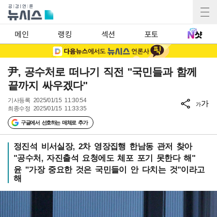
메인
랭킹
섹션
포토
尹, 공수처로 떠나기 직전 "국민들과 함께
끝까지 싸우겠다"
기사등록
2025/01/15 11:30:54
가
가
최종수정
2025/01/15 11:33:35
구글에서 선호하는 매체로 추가
정진석 비서실장, 2차 영장집행 한남동 관저 찾아
"공수처, 자진출석 요청에도 체포 포기 못한다 해"
윤 "가장 중요한 것은 국민들이 안 다치는 것"이라고
해