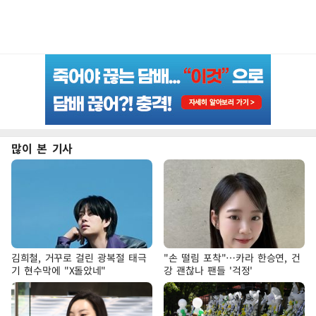
많이 본 기사
김희철, 거꾸로 걸린 광복절 태극
"손 떨림 포착"…카라 한승연, 건
기 현수막에 "X돌았네"
강 괜찮나 팬들 '걱정'