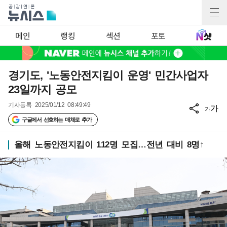
메인
랭킹
섹션
포토
경기도, '노동안전지킴이 운영' 민간사업자
23일까지 공모
기사등록
2025/01/12 08:49:49
가
가
구글에서 선호하는 매체로 추가
올해 노동안전지킴이 112명 모집…전년 대비 8명↑