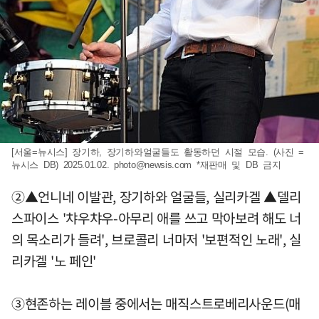
[서울=뉴시스] 장기하, 장기하와얼굴들도 활동하던 시절 모습. (사진 =
뉴시스 DB) 2025.01.02.
photo@newsis.com
*재판매 및 DB 금지
②▲언니네 이발관, 장기하와 얼굴들, 실리카겔 ▲델리
스파이스 '챠우챠우-아무리 애를 쓰고 막아보려 해도 너
의 목소리가 들려', 브로콜리 너마저 '보편적인 노래', 실
리카겔 '노 페인'
③현존하는 레이블 중에서는 매직스트로베리사운드(매