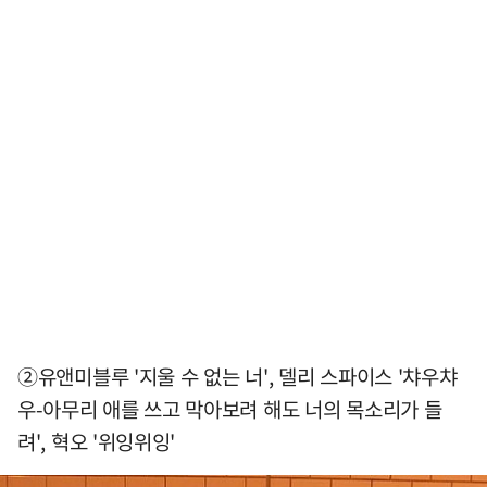
②유앤미블루 '지울 수 없는 너', 델리 스파이스 '챠우챠
우-아무리 애를 쓰고 막아보려 해도 너의 목소리가 들
려', 혁오 '위잉위잉'