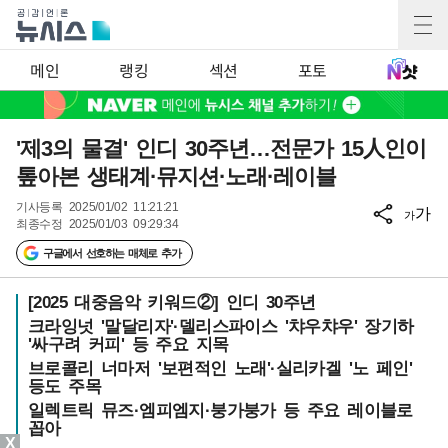
메인
랭킹
섹션
포토
'제3의 물결' 인디 30주년…전문가 15人인이
톺아본 생태계·뮤지션·노래·레이블
기사등록
2025/01/02 11:21:21
가
가
최종수정
2025/01/03 09:29:34
구글에서 선호하는 매체로 추가
[2025 대중음악 키워드②] 인디 30주년
크라잉넛 '말달리자'·델리스파이스 '챠우챠우' 장기하
'싸구려 커피' 등 주요 지목
브로콜리 너마저 '보편적인 노래'·실리카겔 '노 페인'
등도 주목
일렉트릭 뮤즈·엠피엠지·붕가붕가 등 주요 레이블로
꼽아
X