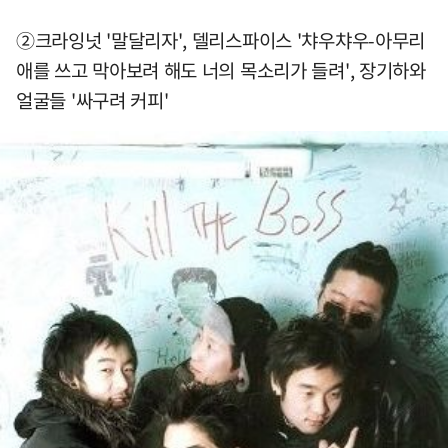
②크라잉넛 '말달리자', 델리스파이스 '챠우챠우-아무리
애를 쓰고 막아보려 해도 너의 목소리가 들려', 장기하와
얼굴들 '싸구려 커피'