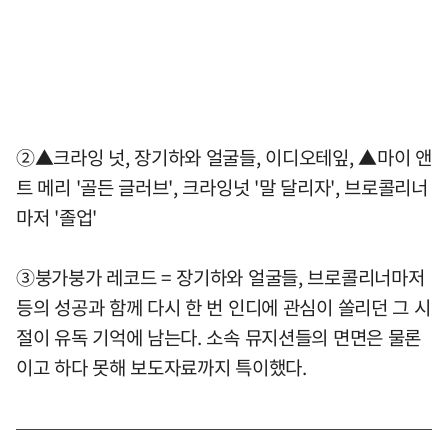
②▲크라잉 넛, 장기하와 얼굴들, 이디오테잎, ▲마이 앤
트 메리 '골든 글러브', 크라잉넛 '말 달리자', 브로콜리너
마저 '졸업'
③붕가붕가 레코드 = 장기하와 얼굴들, 브로콜리너마저
등의 성공과 함께 다시 한 번 인디에 관심이 쏠리던 그 시
절이 유독 기억에 남는다. 소속 뮤지션들의 면면은 물론
이고 하다 못해 보도자료까지 특이했다.