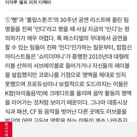
이마루 엘르 피처 디렉터
①'빵'과 '롤링스톤즈'의 30주년 공연 리스트에 올린 팀
명들을 진짜 '인디'라고 봤을 때 사실 지금의 '인디'는 정
의하기가 매우 어렵다. 록 페스티벌의 무대에서 공연을
할 수 있는 팀들이 진짜 '인디'인가하는 질문부터, 힙합신
아티스트들은 '쇼미더머니'가 흥행한 2010년대 대형레
이블 산하의 서브레이블로 들어가거나 자신들의 레이블
을 설립했지만 코로나를 기점으로 명맥을 제대로 잇지
못했으며 프로듀싱이나 보컬적으로 도드라지는 이들은
K팝(아이돌음악)에 크레디트를 올리며 음악 활동의 명맥
을 이어가는 것처럼 보이기 때문이다. 그나마 대중시상
식과 패션, CF 등 음악을 벗어난 다른 곳에도 러브콜을
받으며 어떤 교두보 역할을 하는 이들이 계속 나와주길
광
바란다.
고
삭
제