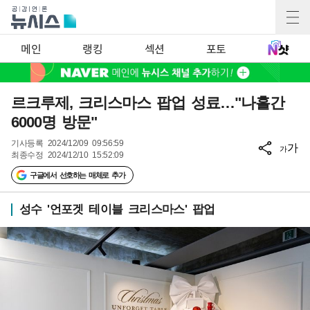
메인
랭킹
섹션
포토
르크루제, 크리스마스 팝업 성료…"나흘간
6000명 방문"
기사등록
2024/12/09 09:56:59
가
가
최종수정
2024/12/10 15:52:09
구글에서 선호하는 매체로 추가
성수 '언포겟 테이블 크리스마스' 팝업