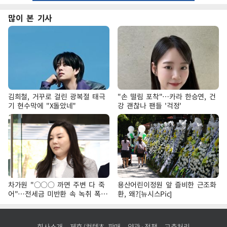
많이 본 기사
김희철, 거꾸로 걸린 광복절 태극
"손 떨림 포착"…카라 한승연, 건
기 현수막에 "X돌았네"
강 괜찮나 팬들 '걱정'
차가원 "○○○ 까면 주변 다 죽
용산어린이정원 앞 즐비한 근조화
어"…전세금 미반환 속 녹취 폭로
환, 왜?[뉴시스Pic]
파장
회사소개
제휴/컨텐츠 판매
약관·정책
고충처리