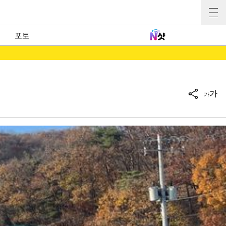
포토
가
가