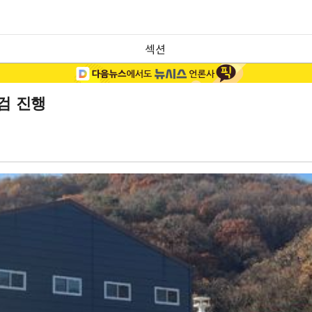
섹션
검 진행