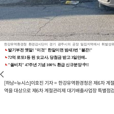
한강유역환경청 환경감시단이 경기 광주시의 공장 밀집지역에서 휘발성유
[하남=뉴시스]이호진 기자 = 한강유역환경청은 제6차 계
역을 대상으로 제6차 계절관리제 대기배출사업장 특별점검