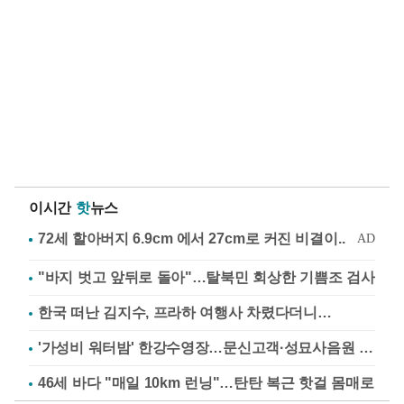
이시간
핫
뉴스
"바지 벗고 앞뒤로 돌아"…탈북민 회상한 기쁨조 검사
한국 떠난 김지수, 프라하 여행사 차렸다더니…
'가성비 워터밤' 한강수영장…문신고객·성묘사음원 민원
46세 바다 "매일 10km 런닝"…탄탄 복근 핫걸 몸매로