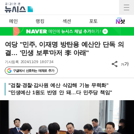
메인
랭킹
섹션
포토
여당 "민주, 이재명 방탄용 예산안 단독 의
결… '민생 보루'마저 李 아래"
기사등록
2024/11/29 18:07:34
가
가
구글에서 선호하는 매체로 추가
"검찰·경찰·감사원 예산 삭감해 기능 무력화"
"민생예산 1원도 반영 안 돼…다 민주당 책임"