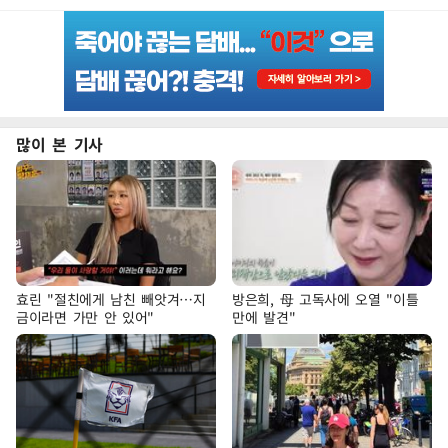
많이 본 기사
효린 "절친에게 남친 빼앗겨…지
방은희, 母 고독사에 오열 "이틀
금이라면 가만 안 있어"
만에 발견"