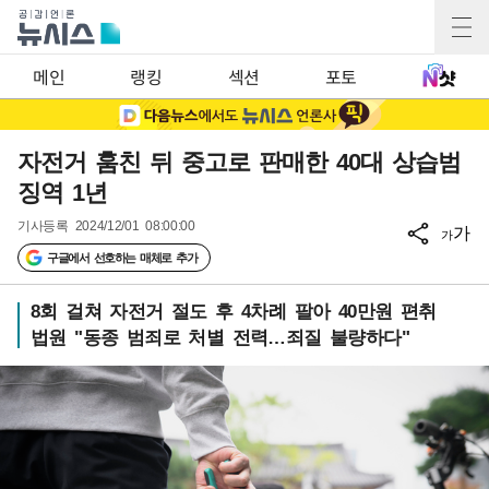
메인
랭킹
섹션
포토
자전거 훔친 뒤 중고로 판매한 40대 상습범
징역 1년
기사등록
2024/12/01 08:00:00
가
가
구글에서 선호하는 매체로 추가
8회 걸쳐 자전거 절도 후 4차례 팔아 40만원 편취
법원 "동종 범죄로 처별 전력…죄질 불량하다"