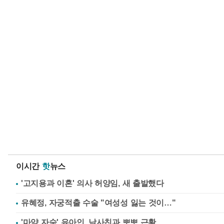
이시간
핫
뉴스
'고지용과 이혼' 의사 허양임, 새 출발했다
유혜정, 자궁적출 수술 "여성성 잃는 것이…"
'마약 자숙' 유아인, 남사친과 뽀뽀 근황