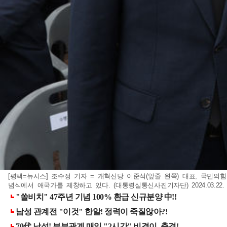
[평택=뉴시스] 조수정 기자 = 개혁신당 이준석(앞줄 왼쪽) 대표, 국민
념식에서 애국가를 제창하고 있다. (대통령실통신사진기자단) 2024.03.22