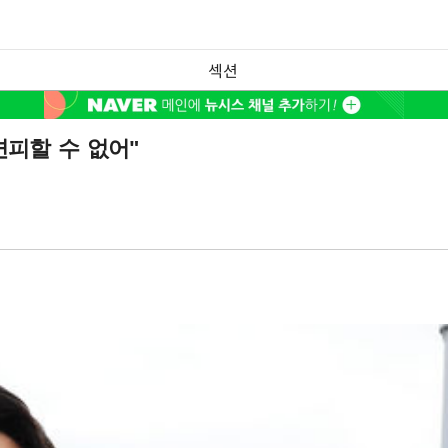
섹션
면피할 수 없어"