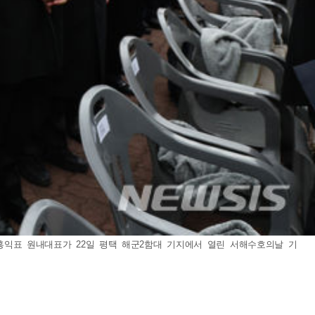
 홍익표 원내대표가 22일 평택 해군2함대 기지에서 열린 서해수호의날 기