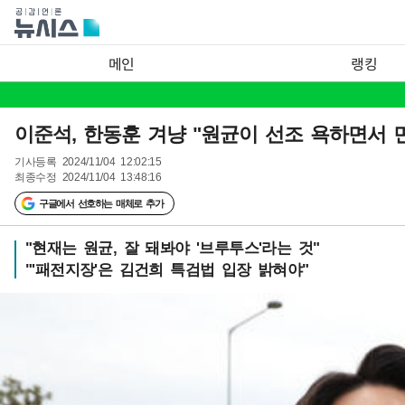
메인
랭킹
이준석, 한동훈 겨냥 "원균이 선조 욕하면서 
기사등록
2024/11/04 12:02:15
최종수정
2024/11/04 13:48:16
구글에서 선호하는 매체로 추가
"현재는 원균, 잘 돼봐야 '브루투스'라는 것"
"'패전지장'은 김건희 특검법 입장 밝혀야"