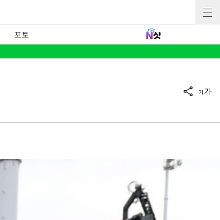
포토
가
가