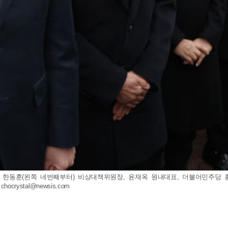
의힘 한동훈(왼쪽 네번째부터) 비상대책위원장, 윤재옥 원내대표, 더불어민주당
.
chocrystal@newsis.com