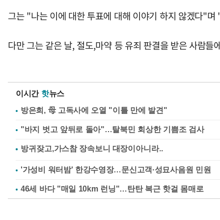
그는 "나는 이에 대한 투표에 대해 이야기 하지 않겠다"며
다만 그는 같은 날, 절도,마약 등 유죄 판결을 받은 사람
이시간
핫
뉴스
방은희, 母 고독사에 오열 "이틀 만에 발견"
"바지 벗고 앞뒤로 돌아"…탈북민 회상한 기쁨조 검사
'가성비 워터밤' 한강수영장…문신고객·성묘사음원 민원
46세 바다 "매일 10km 런닝"…탄탄 복근 핫걸 몸매로