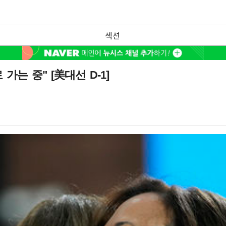
섹션
는 중" [美대선 D-1]