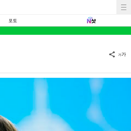
포토
가
가