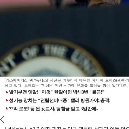
[라스베이거스=AP/뉴시스] 사진은 가수이자 배우인 제니퍼 로페즈(왼쪽
하고 있다. 로페즈는 “여성은 이번 선거에 변화를 불러올 힘이 있다”라며 해리