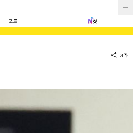
포토
가
가