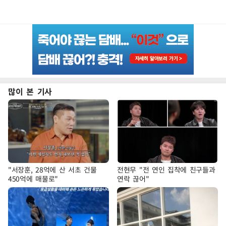
많이 본 기사
"서장훈, 28억에 산 서초 건물
전현무 "전 연인 집착에 친구들과
450억에 매물로"
연락 끊어"