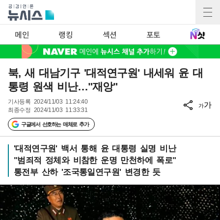
메인
랭킹
섹션
포토
북, 새 대남기구 '대적연구원' 내세워 윤 대
통령 원색 비난…"재앙"
기사등록
2024/11/03 11:24:40
가
가
최종수정
2024/11/03 11:33:31
구글에서 선호하는 매체로 추가
'대적연구원' 백서 통해 윤 대통령 실명 비난
"범죄적 정체와 비참한 운명 만천하에 폭로"
통전부 산하 '조국통일연구원' 변경한 듯