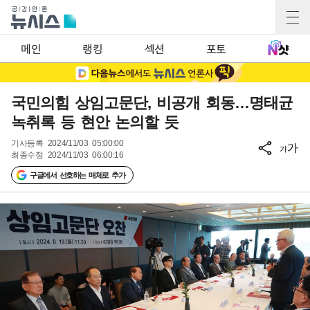
메인
랭킹
섹션
포토
국민의힘 상임고문단, 비공개 회동…명태균
녹취록 등 현안 논의할 듯
기사등록
2024/11/03 05:00:00
가
가
최종수정
2024/11/03 06:00:16
구글에서 선호하는 매체로 추가