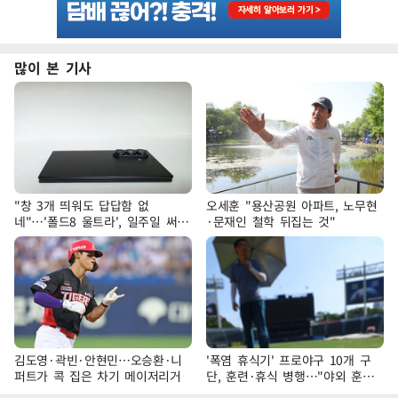
많이 본 기사
"창 3개 띄워도 답답함 없
오세훈 "용산공원 아파트, 노무현
네"…'폴드8 울트라', 일주일 써보
·문재인 철학 뒤집는 것"
니
김도영·곽빈·안현민…오승환·니
'폭염 휴식기' 프로야구 10개 구
퍼트가 콕 집은 차기 메이저리거
단, 훈련·휴식 병행…"야외 훈련
해도 안전 최우선"