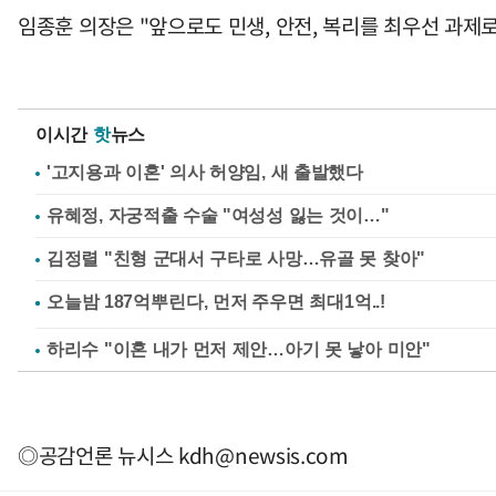
임종훈 의장은 "앞으로도 민생, 안전, 복리를 최우선 과제
이시간
핫
뉴스
'고지용과 이혼' 의사 허양임, 새 출발했다
유혜정, 자궁적출 수술 "여성성 잃는 것이…"
김정렬 "친형 군대서 구타로 사망…유골 못 찾아"
하리수 "이혼 내가 먼저 제안…아기 못 낳아 미안"
◎공감언론 뉴시스
kdh@newsis.com