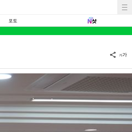
포토
가
가