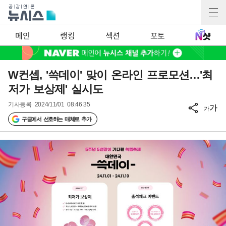
메인
랭킹
섹션
포토
W컨셉, '쓱데이' 맞이 온라인 프로모션…'최
저가 보상제' 실시도
기사등록
2024/11/01 08:46:35
가
가
구글에서 선호하는 매체로 추가