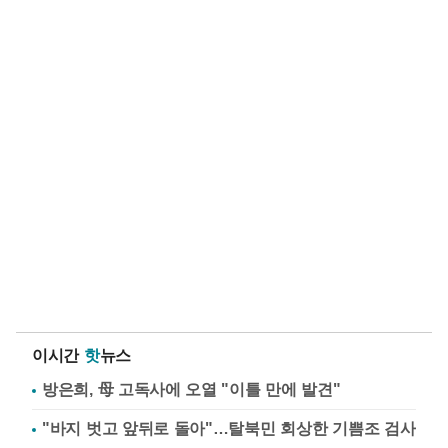
이시간
핫
뉴스
방은희, 母 고독사에 오열 "이틀 만에 발견"
"바지 벗고 앞뒤로 돌아"…탈북민 회상한 기쁨조 검사