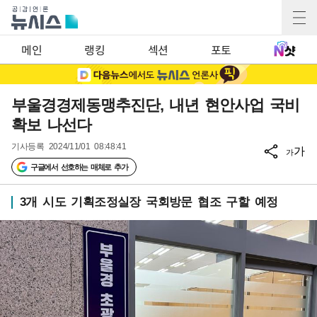
메인
랭킹
섹션
포토
부울경경제동맹추진단, 내년 현안사업 국비
확보 나선다
기사등록
2024/11/01 08:48:41
가
가
구글에서 선호하는 매체로 추가
3개 시도 기획조정실장 국회방문 협조 구할 예정