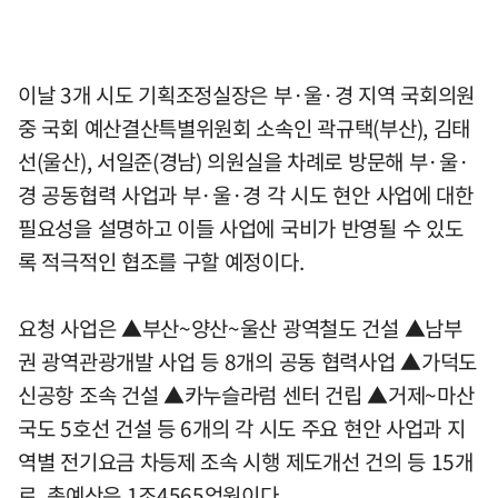
이날 3개 시도 기획조정실장은 부·울·경 지역 국회의원
중 국회 예산결산특별위원회 소속인 곽규택(부산), 김태
선(울산), 서일준(경남) 의원실을 차례로 방문해 부·울·
경 공동협력 사업과 부·울·경 각 시도 현안 사업에 대한
필요성을 설명하고 이들 사업에 국비가 반영될 수 있도
록 적극적인 협조를 구할 예정이다.
요청 사업은 ▲부산~양산~울산 광역철도 건설 ▲남부
권 광역관광개발 사업 등 8개의 공동 협력사업 ▲가덕도
신공항 조속 건설 ▲카누슬라럼 센터 건립 ▲거제~마산
국도 5호선 건설 등 6개의 각 시도 주요 현안 사업과 지
역별 전기요금 차등제 조속 시행 제도개선 건의 등 15개
로, 총예산은 1조4565억원이다.