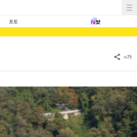
포토
가
가