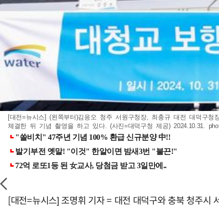
[대전=뉴시스] (왼쪽부터)김응오 청주 서원구청장, 최충규 대전 대덕구
체결한 뒤 기념 촬영을 하고 있다. (사진=대덕구청 제공) 2024.10.31.
pho
[대전=뉴시스] 조명휘 기자 = 대전 대덕구와 충북 청주시 