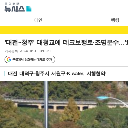
메인
랭킹
'대전~청주' 대청교에 데크보행로·조명분수…'1
기사등록
2024/10/31 13:13:21
구글에서 선호하는 매체로 추가
대전 대덕구·청주시 서원구·K-water, 시행협약