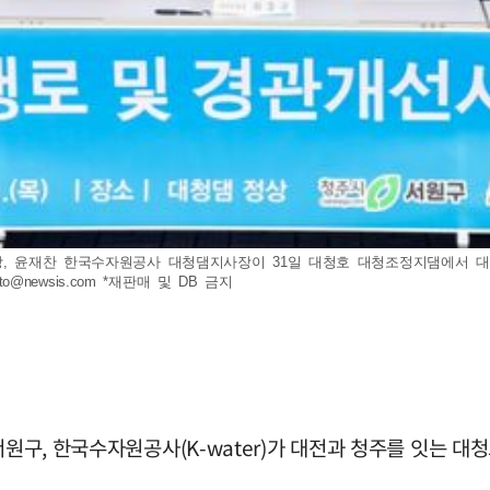
청장, 윤재찬 한국수자원공사 대청댐지사장이 31일 대청호 대청조정지댐에서 대
to@newsis.com
*재판매 및 DB 금지
서원구, 한국수자원공사(K-water)가 대전과 청주를 잇는 