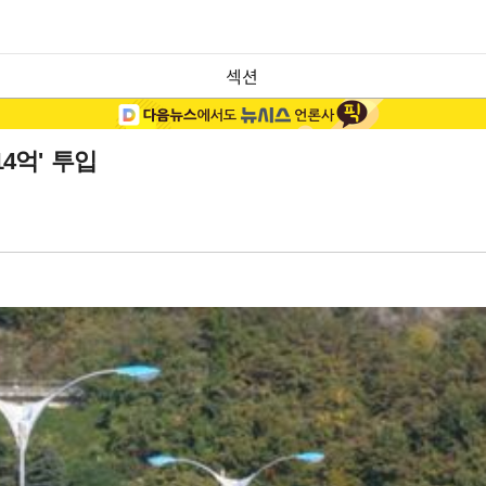
섹션
4억' 투입