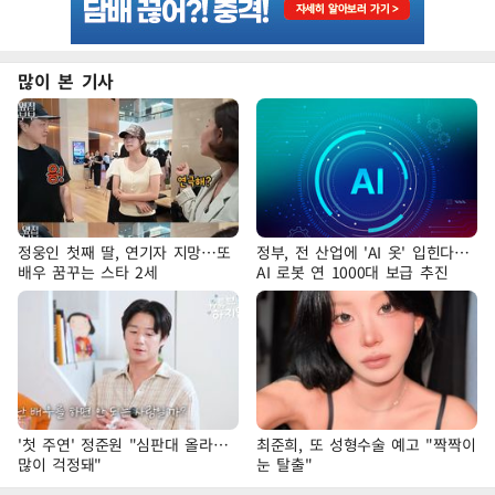
많이 본 기사
정웅인 첫째 딸, 연기자 지망…또
정부, 전 산업에 'AI 옷' 입힌다…
배우 꿈꾸는 스타 2세
AI 로봇 연 1000대 보급 추진
'첫 주연' 정준원 "심판대 올라…
최준희, 또 성형수술 예고 "짝짝이
많이 걱정돼"
눈 탈출"