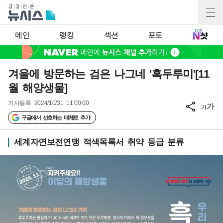
메인
랭킹
섹션
포토
겨울에 방문하는 검은 나그네 '흑두루미'[11
월 해양생물]
기사등록
2024/10/31 11:00:00
가
가
구글에서 선호하는 매체로 추가
세계자연보전연맹 적색목록서 취약 등급 분류