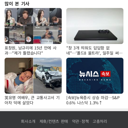
많이 본 기사
표창원, 남규리에 15년 만에 사
"창 3개 띄워도 답답함 없
과…"제가 틀렸습니다"
네"…'폴드8 울트라', 일주일 써보
니
英유명 여배우, 큰 교통사고서 기
[속보]뉴욕증시 상승 마감…S&P
아차 덕에 살았다
0.6% 나스닥 1.3%↑
회사소개
제휴/컨텐츠 판매
약관·정책
고충처리