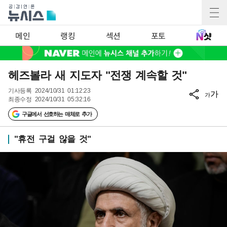
메인
랭킹
섹션
포토
헤즈볼라 새 지도자 "전쟁 계속할 것"
기사등록
2024/10/31 01:12:23
가
가
최종수정
2024/10/31 05:32:16
구글에서 선호하는 매체로 추가
"휴전 구걸 않을 것"